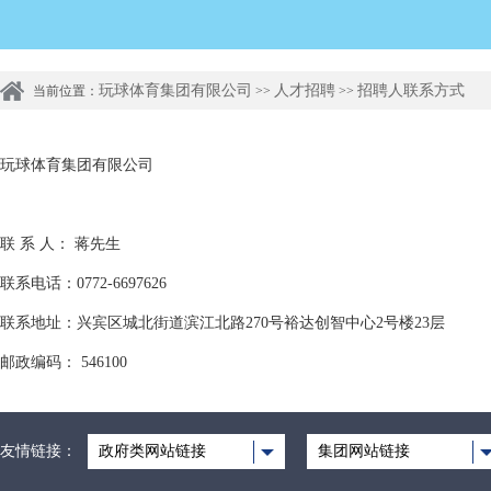
玩球体育集团有限公司
人才招聘
招聘人联系方式
当前位置：
>>
>>
玩球体育集团有限公司
联 系 人： 蒋先生
联系电话：0772-6697626
联系地址：兴宾区城北街道滨江北路270号裕达创智中心2号楼23层
邮政编码： 546100
友情链接：
政府类网站链接
集团网站链接