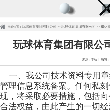
玩球体育集团有限公司
玩球体育集团有限公司
裕达
当前位置：
>>
>>
玩球体育集团有限公
来源：本站 | 编辑：管理
一、我公司技术资料专用章
管理信息系统备案。任何私刻
现，将采取必要措施，包括向
合法权益，由此产生的一切经