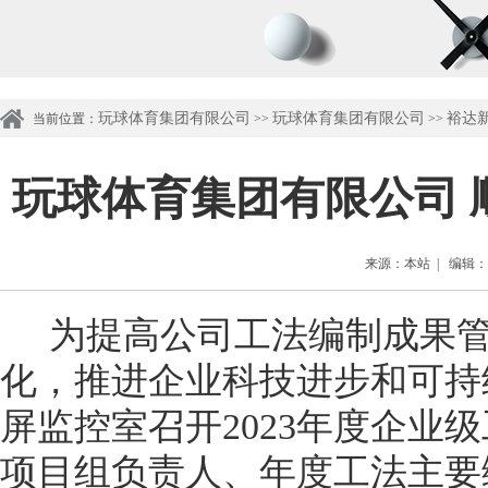
玩球体育集团有限公司
玩球体育集团有限公司
裕达
当前位置：
>>
>>
玩球体育集团有限公司 
来源：本站 | 编辑：管理
为提高公司工法编制成果管
化，推进企业科技进步和可持
屏监控室召开2023年度企业
项目组负责人、年度工法主要