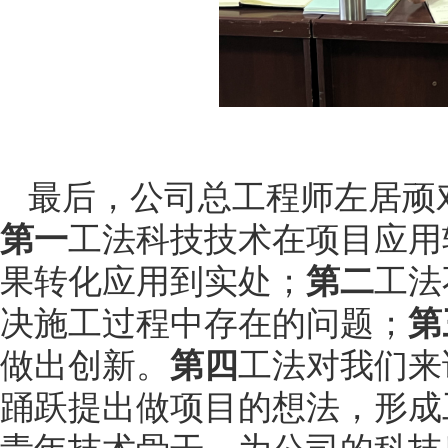
最后，公司总工程师左居顽
第一
工法科技技术在项目应用
果转化应用到实处；
第二
工法
决施工过程中存在的问题；
第
做出创新。
第四
工法对我们来
踊跃提出做项目的想法，形成