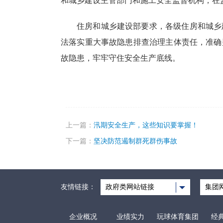
和城乡建设主管部门和施工安全监督机构，在
住房和城乡建设部要求，各级住房和城乡
法落实重大事故隐患排查治理主体责任，准确
故隐患，牢牢守住安全生产底线。
上一篇：
汛期安全生产，这些知识要掌握！
下一篇：
坚决防范遏制群死群伤事故
友情链接：
政府类网站链接
集团
企业概况
业绩实力
玩球体育集团
经